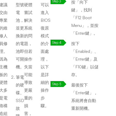
按「向下
建議
型號
硬體
可以
鍵」，找到
交由
電
嘗試
進入
「F12 Boot
專業
池，
解決
BIOS
Menu」，並按
的維
並更
系統
復原
「Enter鍵」。
修人
換新
的問
模式
員修
的電
題，
的介
按下
理。
池即
但若
面處
「Enabled」、
因為
可開
操作
理，
「Enter鍵」及
主機
機。
失當
以下
「F10鍵」以儲
板的
可能
是詳
存。
筆電
硬體
導致
細的
的硬
最後按下
大多
更嚴
操作
碟、
「Enter鍵」，
是電
重的
步
SSD
系統將會自動
路構
損
驟。
故
重新開機。
造組
害，