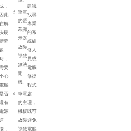
障。
成，
建議
筆電
因此
找尋
的螢
在解
專業
幕顯
決硬
的系
示器
體問
統維
故障
題
修人
導致
時，
員或
無法
需要
電腦
開
小心
修復
機。
電腦
程式
是否
筆電
處
還有
的主
理，
電源
機板
既可
連
故障
避免
接，
導致
電腦