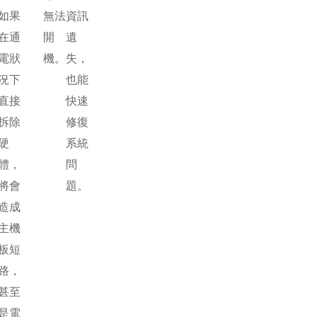
如果
無法
資訊
在通
開
遺
電狀
機。
失，
況下
也能
直接
快速
拆除
修復
硬
系統
體，
問
將會
題。
造成
主機
板短
路，
甚至
是電