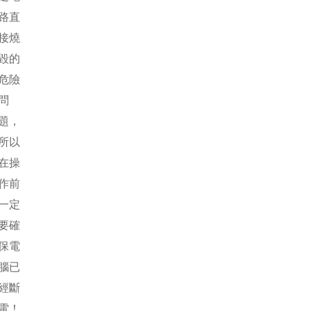
路直
接燒
毀的
危險
問
題，
所以
在操
作前
一定
要確
保電
腦已
經斷
電！