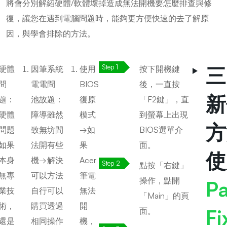
將會分別解紹硬體/軟體壞掉造成無法開機要怎麼排查與修
復，讓您在遇到電腦問題時，能夠更方便快速的去了解原
因，與學會排除的方法。
三
硬體
因筆
系統
使用
按下開機鍵
問
電電
問
BIOS
後，一直按
新
題：
池故
題：
復原
「F2鍵」，直
硬體
障導
雖然
模式
到螢幕上出現
方
問題
致無
坊間
→如
BIOS選單介
如果
法開
有些
果
面。
使
本身
機→
解決
Acer
點按「右鍵」
無專
可以
方法
筆電
操作，點開
P
業技
自行
可以
無法
「Main」的頁
術，
購買
透過
開
F
面。
還是
相同
操作
機，