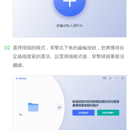
選擇掃描的模式，單擊右下角的齒輪按鈕，您將獲得自
定義檔搜索的選項。設置掃描模式後，單擊掃描重複項
繼續。