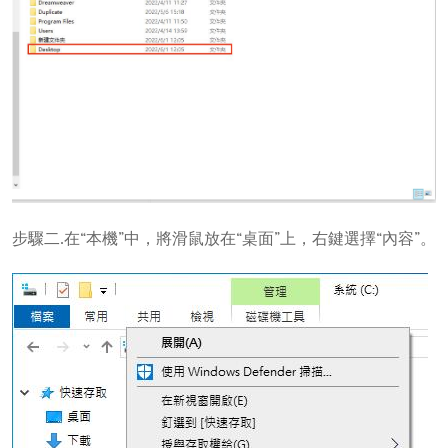
步驟二.在“本機”中，將滑鼠放在“桌面”上，右鍵選擇“內容”。