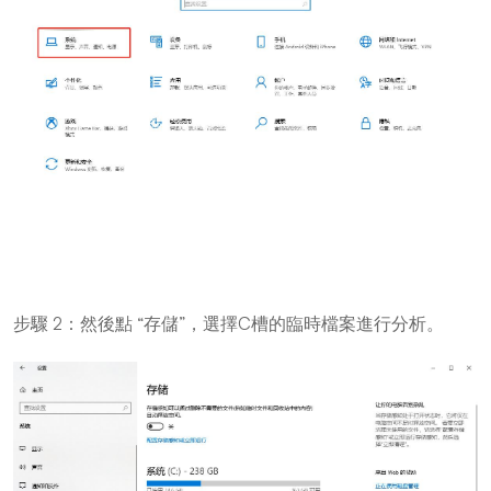
步驟 2：然後點 “存儲”，選擇C槽的臨時檔案進行分析。