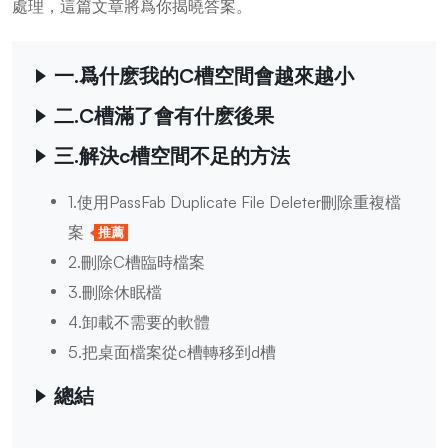
處理，這篇文章將爲你揭曉答案。
一.爲什麽我的C槽空間會越來越小
二.C槽滿了會有什麽後果
三.解決c槽空間不足的方法
1.使用PassFab Duplicate File Deleter刪除重複檔
案
推薦
2.刪除C槽臨時檔案
3.刪除休眠檔
4.卸載不需要的軟體
5.把桌面檔案從c槽轉移到d槽
總結