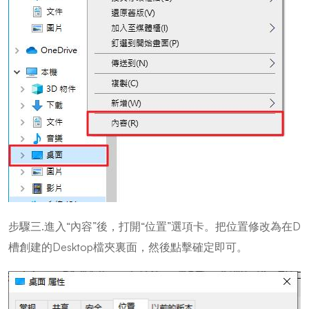
步驟三.進入“內容”後，打開“位置”選項卡。把位置修改為在D
槽創建的Desktop檔夾裏面，然後點擊確定即可。